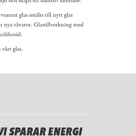
ljö och skapa ett hållbart samhälle.
unnet glas smälts till nytt glas
 nya råvaror. Glastillverkning med
koldioxid.
vårt glas.
 VI SPARAR ENERGI