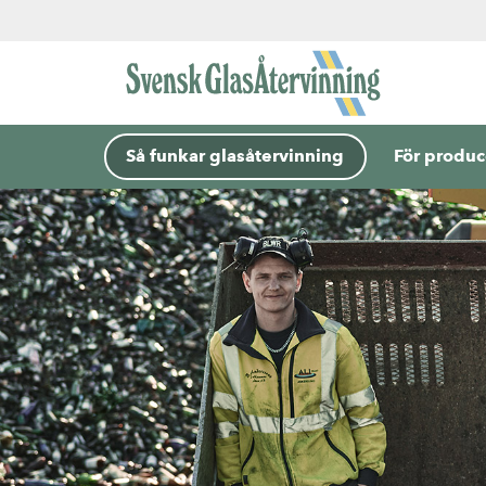
Så funkar glasåtervinning
För produc