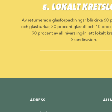
5. LOKALT KRETS
Av returnerade glasförpackningar blir cirka 60 
och glasburkar, 30 procent glasull och 10 proc
90 procent av all råvara ingår i ett lokalt 
Skandinavien.
ADRESS
ALL