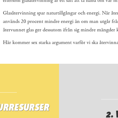
eftersom glasåtervinning är ett sätt att ta hand om vår mi
Glasåtervinning spar naturtillgångar och energi. När återv
används 20 procent mindre energi än om man utgår från
återvunnet glas ger dessutom ifrån sig mindre mängder 
Här kommer sex starka argument varför vi ska återvinna 
TURRESURSER
2.