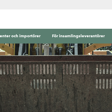
enter och importörer
För insamlingsleverantörer