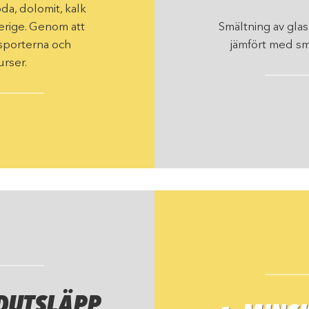
da, dolomit, kalk
Sverige. Genom att
Smältning av gla
sporterna och
jämfört med smä
urser.
DUTSLÄPP