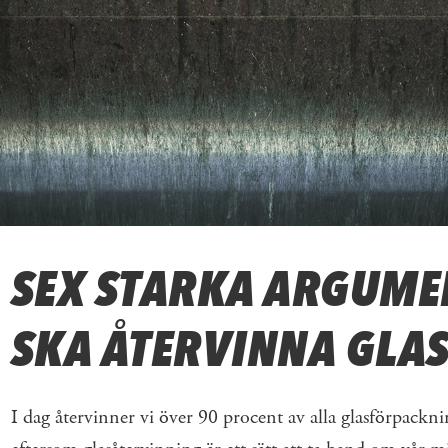
SEX STARKA ARGUME
SKA ÅTERVINNA GLA
I dag återvinner vi över 90 procent av alla glasförpacknin