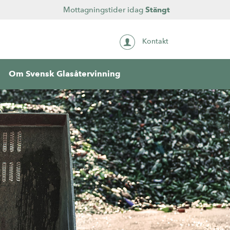
Mottagningstider idag
Stängt
Kontakt
Om Svensk Glasåtervinning