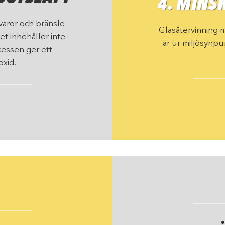
4. MINS
åvaror och bränsle
Glasåtervinning 
et innehåller inte
är ur miljösynpun
cessen ger ett
oxid.