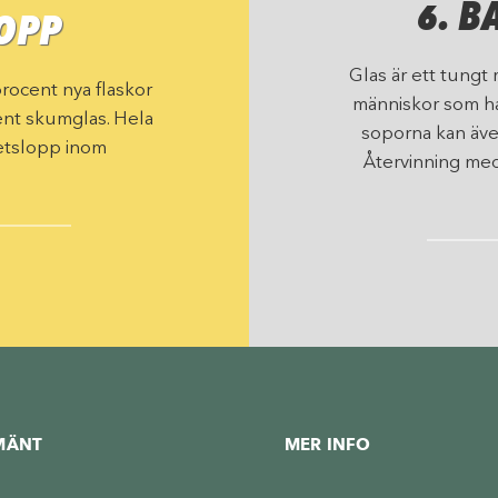
6. B
LOPP
Glas är ett tungt 
procent nya flaskor
människor som han
ent skumglas. Hela
soporna kan äve
kretslopp inom
Återvinning med
MÄNT
MER INFO