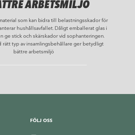
ÄTTRE ARBETSMILJÖ
material som kan bidra till belastningsskador för
terar hushållsavfallet. Dåligt emballerat glas i
n ge stick och skärskador vid sophanteringen.
 rätt typ av insamlingsbehållare ger betydligt
bättre arbetsmiljö
FÖLJ OSS