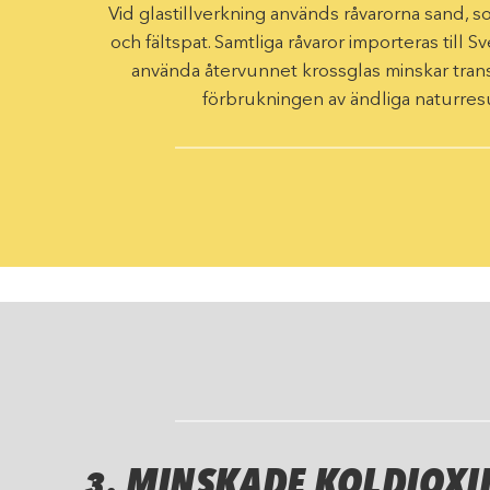
Vid glastillverkning används råvarorna sand, so
och fältspat. Samtliga råvaror importeras till 
använda återvunnet krossglas minskar tran
förbrukningen av ändliga naturres
3. MINSKADE KOLDIOXI