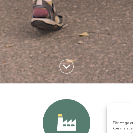
För att ge e
komma åt en