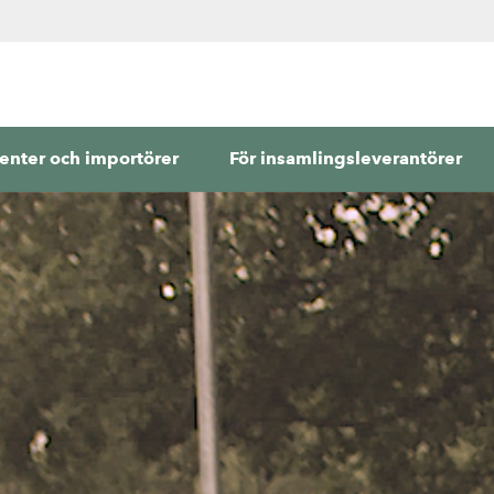
enter och importörer
För insamlingsleverantörer