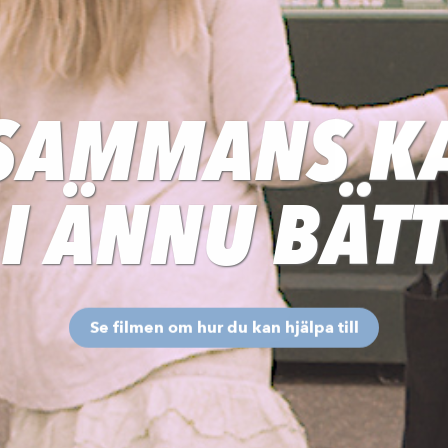
LSAMMANS KA
I ÄNNU BÄT
Se filmen om hur du kan hjälpa till