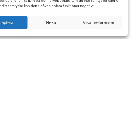
eende eller unika ID:n på denna webbplats. Om du inte samtycker eller om
r ditt samtycke kan detta påverka vissa funktioner negativt.
ceptera
Neka
Visa preferenser
FÄRGSORTERAT GLASKROSS