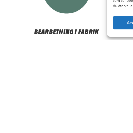
som surfbet
du återkalla
Ac
BEARBETNING I FABRIK
Så funkar det