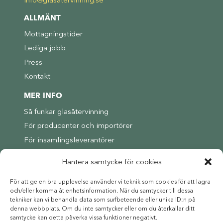
ALLMÄNT
Mottagningstider
Lediga jobb
Press
Kontakt
MER INFO
Så funkar glasåtervinning
För producenter och importörer
För insamlingsleverantörer
Om Svensk Glasåtervinning
Hantera samtycke för cookies
FÖLJ OSS
För att ge en bra upplevelse använder vi teknik som cookies för att lagra
Följ oss på YouTube
och/eller komma åt enhetsinformation. När du samtycker till dessa
tekniker kan vi behandla data som surfbeteende eller unika ID:n på
denna webbplats. Om du inte samtycker eller om du återkallar ditt
samtycke kan detta påverka vissa funktioner negativt.