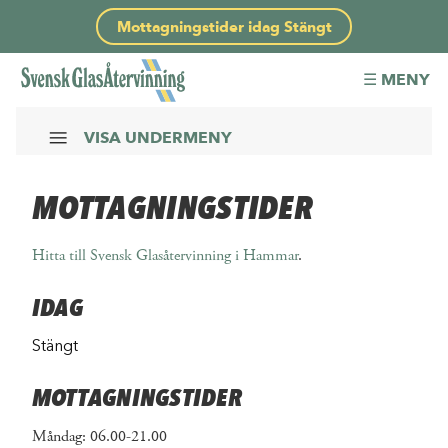
Mottagningstider idag
Stängt
☰ MENY
VISA UNDERMENY
FÖR INSAMLINGSLEVERANTÖRER
MOTTAGNINGSTIDER
Mottagningstider
Hantering
Hitta till Svensk Glasåtervinning i Hammar
.
Kvalitet
IDAG
Hushållsinsamling
Verksamhetsinsamling
Stängt
MOTTAGNINGSTIDER
Måndag: 06.00-21.00