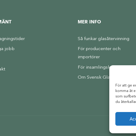
MÄNT
MER INFO
agningstider
Så funkar glasåtervinning
ga jobb
För producenter och
importörer
s
För insamlingsleverantörer
akt
Om Svensk Glasåtervinning
För att ge e
komma åt en
som surfbet
du återkalla
Ac