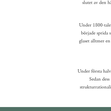
slutet av den h
Under 1800-talet
började sprida si
glaset alltmer en
Under första halva
Sedan dess 
strukturrationali