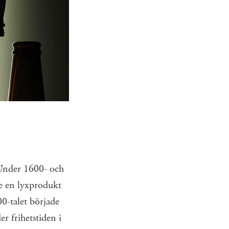
 ­Under 1600- och
de en lyxprodukt
0-talet började
r ­frihetstiden i