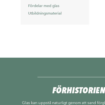
Fördelar med glas
Utbildningsmaterial
FÖRHISTORIE
Glas kan uppstå naturligt genom att sand förgl