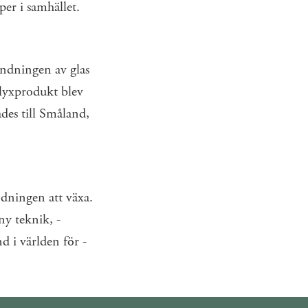
per i samhället.
ändningen av glas
en lyxprodukt blev
des till ­Småland,
nd­ningen att växa.
y teknik, ­
nd i världen för ­