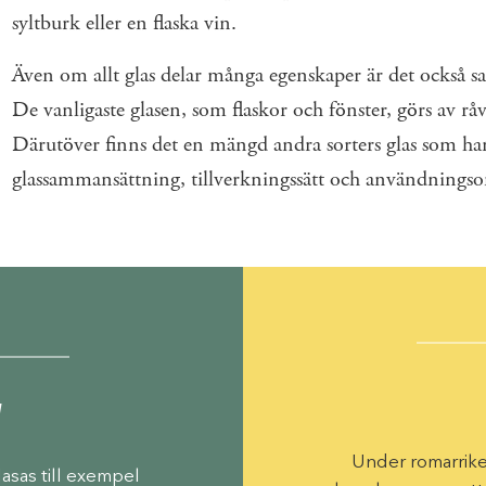
syltburk eller en flaska vin.
Även om allt glas delar många egenskaper är det också saker
De ­vanligaste glasen, som flaskor och fönster, görs av ­r
Därutöver finns det en mängd andra sorters glas som ha
glassammansättning, tillverkningssätt och ­användnings
N
Under romarriket
asas till exempel