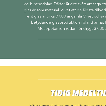
vid ­blixtnedslag. Därför är det svårt att säga
glas är som material. Vi vet att de äldsta ­tillv
rent glas är cirka 9 000 år gamla. Vi vet också
betydande ­glasproduktion i bland annat
Mesopotamien redan för drygt 3 000 
TIDIG MEDELTI
Efter romarrikets sönderfall bromsades ut