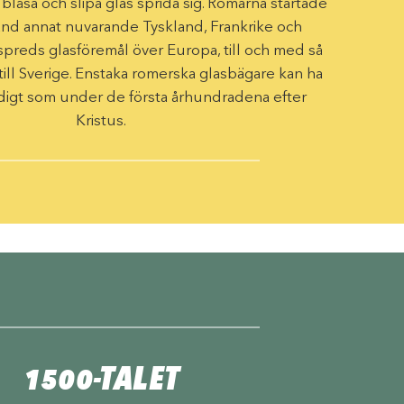
låsa och slipa glas sprida sig. Romarna startade
land annat ­nuvarande Tyskland, ­Frankrike och
 spreds glasföremål över Europa, till och med så
till Sverige. Enstaka romerska glasbägare kan ha
idigt som ­under de första århundradena efter
Kristus.
1500-TALET