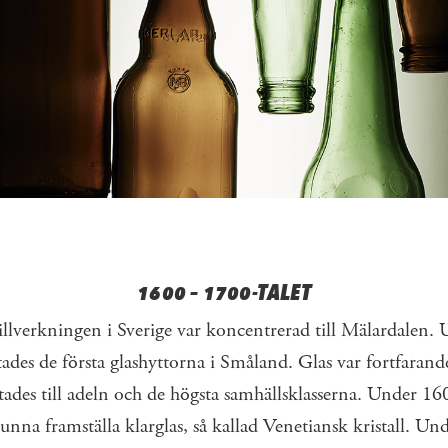
1600 – 1700-TALET
illverkningen i Sverige var koncentrerad till ­Mälardalen.
tades de första glashyttorna i ­Småland. Glas var ­fortfaran
tades till adeln och de högsta samhällsklasserna. Under 160
kunna ­framställa ­klarglas, så kallad Venetiansk kristall. Unde