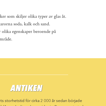
 som ­skiljer ­olika typer av glas åt.
åvarorna soda, kalk och sand.
r olika egenskaper beroende på
område.
ANTIKEN
s storhetstid för cirka 2 000 år sedan började