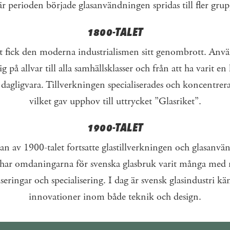
är ­perioden började glasanvändningen ­spridas till fler grup
1800-TALET
 fick den moderna industrialismen sitt genombrott. ­Anv
g på allvar till alla samhälls­klasser ­och från att ha varit 
 ­dagligvara. Tillverkningen specialiserades och koncentrera
vilket gav upphov till uttrycket ”Glasriket”.
1900-TALET
n av 1900-talet fortsatte glastillverkningen och glas­­­anvä
har omdaningarna för ­svenska glasbruk varit många med n
seringar och specialisering. I dag är svensk glasindustri kä
innovationer inom både teknik och design.