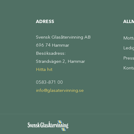
ADRESS
ALL
Svensk Glasåtervinning AB
Mott
696 74 Hammar
Ledi
Besöksadress:
Pres
Strandvägen 2, Hammar
Kont
Hitta hit
0583-871 00
info@glasatervinning.se