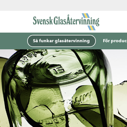
Så funkar glasåtervinning
För produc