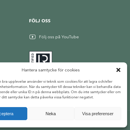
FÖLJ OSS
Följ oss på YouTube
Hantera samtycke för cookies
n bra upplevelse använder vi teknik som cookies för att lagra och/eller
hetsinformation. När du samtycker till dessa tekniker kan vi behandla data
eende eller unika ID:n på denna webbplats. Om du inte samtycker eller om
r ditt samtycke kan detta påverka vissa funktioner negativt.
ceptera
Neka
Visa preferenser