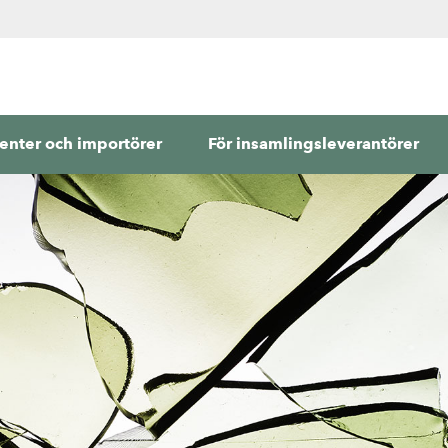
enter och importörer
För insamlingsleverantörer