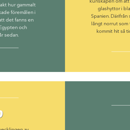
kunskapen om att b
 exakt hur gammalt
­glashyttor i b
erkade föremålen i
Spanien. Därifrån
 att det fanns en
långt norrut som 
 Egypten och
kommit hit så t
år sedan.
D
vecklingen av