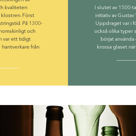
h ­kvaliteten
I slutet av 1500-t
­klostren. Först
­initiativ av ­Gus
ringstid. På 1300-
Uppdraget var i fö
enomskinligt och
också olika typer
 var ett tidigt
börjat ­använda 
­hantverkare från
krossa glaset när
.